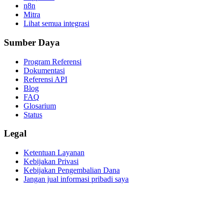
n8n
Mitra
Lihat semua integrasi
Sumber Daya
Program Referensi
Dokumentasi
Referensi API
Blog
FAQ
Glosarium
Status
Legal
Ketentuan Layanan
Kebijakan Privasi
Kebijakan Pengembalian Dana
Jangan jual informasi pribadi saya