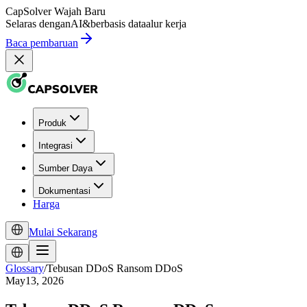
CapSolver
Wajah Baru
Selaras dengan
AI
&
berbasis data
alur kerja
Baca pembaruan
Produk
Integrasi
Sumber Daya
Dokumentasi
Harga
Mulai Sekarang
Glossary
/
Tebusan DDoS Ransom DDoS
May13, 2026