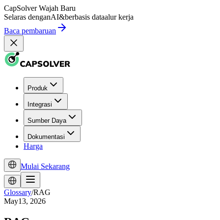
CapSolver
Wajah Baru
Selaras dengan
AI
&
berbasis data
alur kerja
Baca pembaruan
Produk
Integrasi
Sumber Daya
Dokumentasi
Harga
Mulai Sekarang
Glossary
/
RAG
May13, 2026