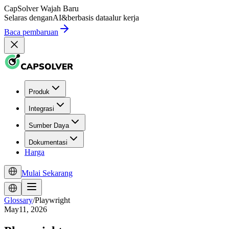
CapSolver
Wajah Baru
Selaras dengan
AI
&
berbasis data
alur kerja
Baca pembaruan
Produk
Integrasi
Sumber Daya
Dokumentasi
Harga
Mulai Sekarang
Glossary
/
Playwright
May11, 2026