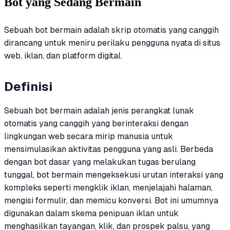
Bot yang Sedang Bermain
Sebuah bot bermain adalah skrip otomatis yang canggih
dirancang untuk meniru perilaku pengguna nyata di situs
web, iklan, dan platform digital.
Definisi
Sebuah bot bermain adalah jenis perangkat lunak
otomatis yang canggih yang berinteraksi dengan
lingkungan web secara mirip manusia untuk
mensimulasikan aktivitas pengguna yang asli. Berbeda
dengan bot dasar yang melakukan tugas berulang
tunggal, bot bermain mengeksekusi urutan interaksi yang
kompleks seperti mengklik iklan, menjelajahi halaman,
mengisi formulir, dan memicu konversi. Bot ini umumnya
digunakan dalam skema penipuan iklan untuk
menghasilkan tayangan, klik, dan prospek palsu, yang