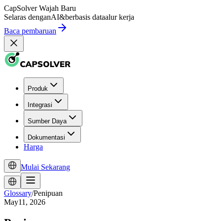
CapSolver
Wajah Baru
Selaras dengan
AI
&
berbasis data
alur kerja
Baca pembaruan
Produk
Integrasi
Sumber Daya
Dokumentasi
Harga
Mulai Sekarang
Glossary
/
Penipuan
May11, 2026