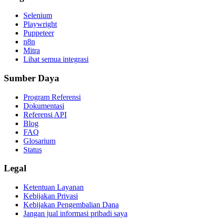
Selenium
Playwright
Puppeteer
n8n
Mitra
Lihat semua integrasi
Sumber Daya
Program Referensi
Dokumentasi
Referensi API
Blog
FAQ
Glosarium
Status
Legal
Ketentuan Layanan
Kebijakan Privasi
Kebijakan Pengembalian Dana
Jangan jual informasi pribadi saya