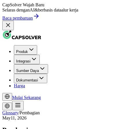
CapSolver
Wajah Baru
Selaras dengan
AI
&
berbasis data
alur kerja
Baca pembaruan
Produk
Integrasi
Sumber Daya
Dokumentasi
Harga
Mulai Sekarang
Glossary
/
Pembagian
May11, 2026