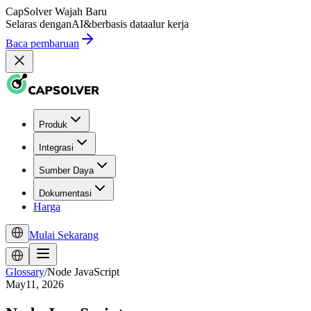
CapSolver
Wajah Baru
Selaras dengan
AI
&
berbasis data
alur kerja
Baca pembaruan
Produk
Integrasi
Sumber Daya
Dokumentasi
Harga
Mulai Sekarang
Glossary
/
Node JavaScript
May11, 2026