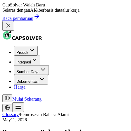
CapSolver
Wajah Baru
Selaras dengan
AI
&
berbasis data
alur kerja
Baca pembaruan
Produk
Integrasi
Sumber Daya
Dokumentasi
Harga
Mulai Sekarang
Glossary
/
Pemrosesan Bahasa Alami
May11, 2026