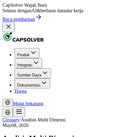
CapSolver
Wajah Baru
Selaras dengan
AI
&
berbasis data
alur kerja
Baca pembaruan
Produk
Integrasi
Sumber Daya
Dokumentasi
Harga
Mulai Sekarang
Glossary
/
Analisis Multi Dimensi
May08, 2026