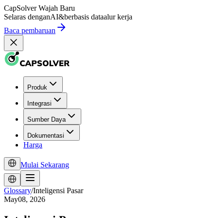
CapSolver
Wajah Baru
Selaras dengan
AI
&
berbasis data
alur kerja
Baca pembaruan
Produk
Integrasi
Sumber Daya
Dokumentasi
Harga
Mulai Sekarang
Glossary
/
Inteligensi Pasar
May08, 2026