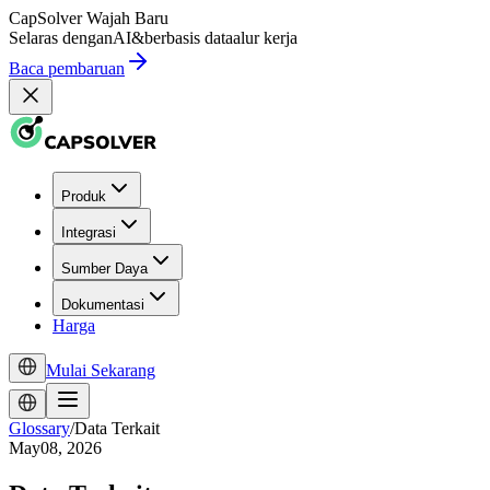
CapSolver
Wajah Baru
Selaras dengan
AI
&
berbasis data
alur kerja
Baca pembaruan
Produk
Integrasi
Sumber Daya
Dokumentasi
Harga
Mulai Sekarang
Glossary
/
Data Terkait
May08, 2026