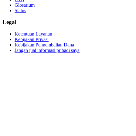
Glosarium
Status
Legal
Ketentuan Layanan
Kebijakan Privasi
Kebijakan Pengembalian Dana
Jangan jual informasi pribadi saya