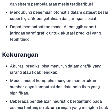
dan sistem pembelajaran mesin terdistribusi.
Mendukung penemuan otomatis dalam dataset besar
seperti grafik pengetahuan dan jaringan sosial.
Dapat memanfaatkan model AI canggih seperti
jaringan saraf grafik untuk akurasi prediksi yang
lebih tinggi.
Kekurangan
Akurasi prediksi bisa menurun dalam grafik yang
jarang atau tidak lengkap.
Model-model kompleks mungkin memerlukan
sumber daya komputasi dan data pelatihan yang
signifikan.
Beberapa pendekatan heuristik bergantung pada
asumsi tentang struktur jaringan yang mungkin tidak