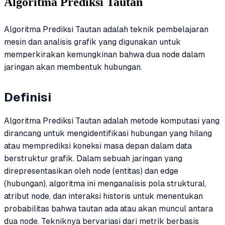
Algoritma Prediksi Tautan
Algoritma Prediksi Tautan adalah teknik pembelajaran
mesin dan analisis grafik yang digunakan untuk
memperkirakan kemungkinan bahwa dua node dalam
jaringan akan membentuk hubungan.
Definisi
Algoritma Prediksi Tautan adalah metode komputasi yang
dirancang untuk mengidentifikasi hubungan yang hilang
atau memprediksi koneksi masa depan dalam data
berstruktur grafik. Dalam sebuah jaringan yang
direpresentasikan oleh node (entitas) dan edge
(hubungan), algoritma ini menganalisis pola struktural,
atribut node, dan interaksi historis untuk menentukan
probabilitas bahwa tautan ada atau akan muncul antara
dua node. Tekniknya bervariasi dari metrik berbasis