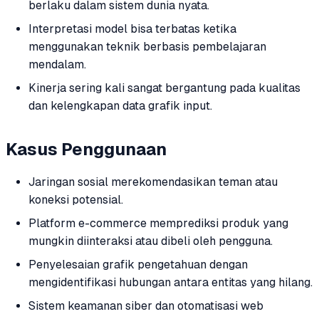
berlaku dalam sistem dunia nyata.
Interpretasi model bisa terbatas ketika
menggunakan teknik berbasis pembelajaran
mendalam.
Kinerja sering kali sangat bergantung pada kualitas
dan kelengkapan data grafik input.
Kasus Penggunaan
Jaringan sosial merekomendasikan teman atau
koneksi potensial.
Platform e-commerce memprediksi produk yang
mungkin diinteraksi atau dibeli oleh pengguna.
Penyelesaian grafik pengetahuan dengan
mengidentifikasi hubungan antara entitas yang hilang.
Sistem keamanan siber dan otomatisasi web