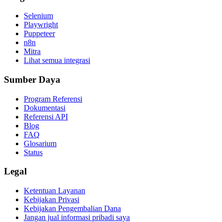
Selenium
Playwright
Puppeteer
n8n
Mitra
Lihat semua integrasi
Sumber Daya
Program Referensi
Dokumentasi
Referensi API
Blog
FAQ
Glosarium
Status
Legal
Ketentuan Layanan
Kebijakan Privasi
Kebijakan Pengembalian Dana
Jangan jual informasi pribadi saya