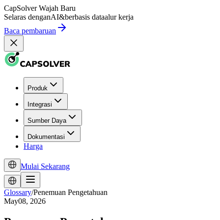
CapSolver
Wajah Baru
Selaras dengan
AI
&
berbasis data
alur kerja
Baca pembaruan
Produk
Integrasi
Sumber Daya
Dokumentasi
Harga
Mulai Sekarang
Glossary
/
Penemuan Pengetahuan
May08, 2026