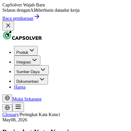
CapSolver
Wajah Baru
Selaras dengan
AI
&
berbasis data
alur kerja
Baca pembaruan
Produk
Integrasi
Sumber Daya
Dokumentasi
Harga
Mulai Sekarang
Glossary
/
Peringkat Kata Kunci
May08, 2026