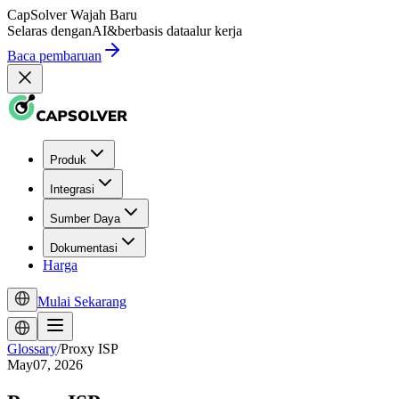
CapSolver
Wajah Baru
Selaras dengan
AI
&
berbasis data
alur kerja
Baca pembaruan
Produk
Integrasi
Sumber Daya
Dokumentasi
Harga
Mulai Sekarang
Glossary
/
Proxy ISP
May07, 2026