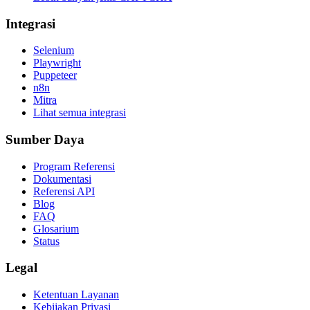
Integrasi
Selenium
Playwright
Puppeteer
n8n
Mitra
Lihat semua integrasi
Sumber Daya
Program Referensi
Dokumentasi
Referensi API
Blog
FAQ
Glosarium
Status
Legal
Ketentuan Layanan
Kebijakan Privasi