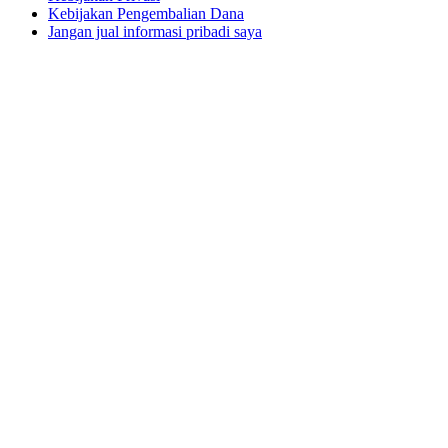
Kebijakan Pengembalian Dana
Jangan jual informasi pribadi saya