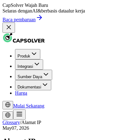
CapSolver
Wajah Baru
Selaras dengan
AI
&
berbasis data
alur kerja
Baca pembaruan
Produk
Integrasi
Sumber Daya
Dokumentasi
Harga
Mulai Sekarang
Glossary
/
Alamat IP
May07, 2026