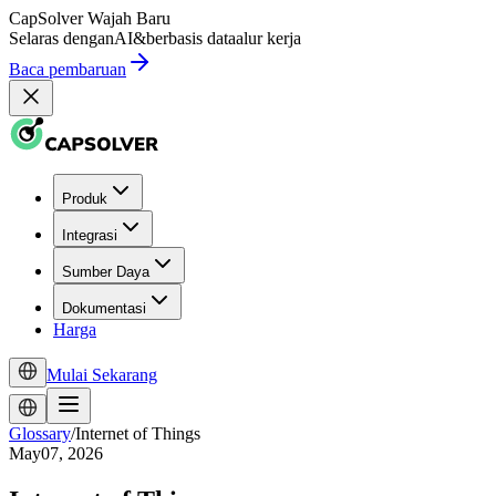
CapSolver
Wajah Baru
Selaras dengan
AI
&
berbasis data
alur kerja
Baca pembaruan
Produk
Integrasi
Sumber Daya
Dokumentasi
Harga
Mulai Sekarang
Glossary
/
Internet of Things
May07, 2026