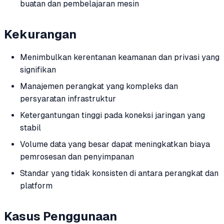
buatan dan pembelajaran mesin
Kekurangan
Menimbulkan kerentanan keamanan dan privasi yang
signifikan
Manajemen perangkat yang kompleks dan
persyaratan infrastruktur
Ketergantungan tinggi pada koneksi jaringan yang
stabil
Volume data yang besar dapat meningkatkan biaya
pemrosesan dan penyimpanan
Standar yang tidak konsisten di antara perangkat dan
platform
Kasus Penggunaan