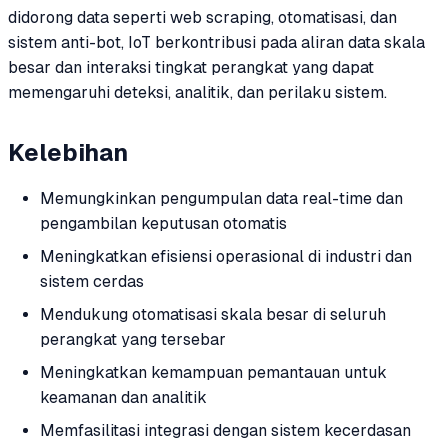
didorong data seperti web scraping, otomatisasi, dan
sistem anti-bot, IoT berkontribusi pada aliran data skala
besar dan interaksi tingkat perangkat yang dapat
memengaruhi deteksi, analitik, dan perilaku sistem.
Kelebihan
Memungkinkan pengumpulan data real-time dan
pengambilan keputusan otomatis
Meningkatkan efisiensi operasional di industri dan
sistem cerdas
Mendukung otomatisasi skala besar di seluruh
perangkat yang tersebar
Meningkatkan kemampuan pemantauan untuk
keamanan dan analitik
Memfasilitasi integrasi dengan sistem kecerdasan