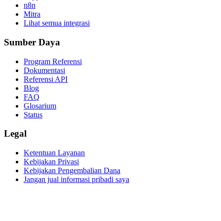
n8n
Mitra
Lihat semua integrasi
Sumber Daya
Program Referensi
Dokumentasi
Referensi API
Blog
FAQ
Glosarium
Status
Legal
Ketentuan Layanan
Kebijakan Privasi
Kebijakan Pengembalian Dana
Jangan jual informasi pribadi saya