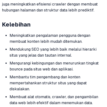
juga meningkatkan efisiensi crawler dengan membuat
hubungan halaman dan struktur data lebih prediktif.
Kelebihan
Meningkatkan pengalaman pengguna dengan
membuat konten lebih mudah ditemukan.
Mendukung SEO yang lebih baik melalui hierarki
situs yang jelas dan tautan internal.
Mengurangi kebingungan dan menurunkan tingkat
bounce pada situs web dan aplikasi.
Membantu tim pengembang dan konten
mempertahankan struktur situs yang dapat
diskalakan.
Membuat alat otomatis, crawler, dan pengambilan
data web lebih efektif dalam menemukan data.