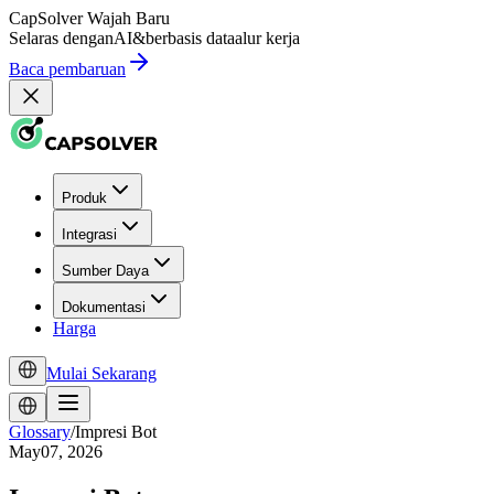
CapSolver
Wajah Baru
Selaras dengan
AI
&
berbasis data
alur kerja
Baca pembaruan
Produk
Integrasi
Sumber Daya
Dokumentasi
Harga
Mulai Sekarang
Glossary
/
Impresi Bot
May07, 2026