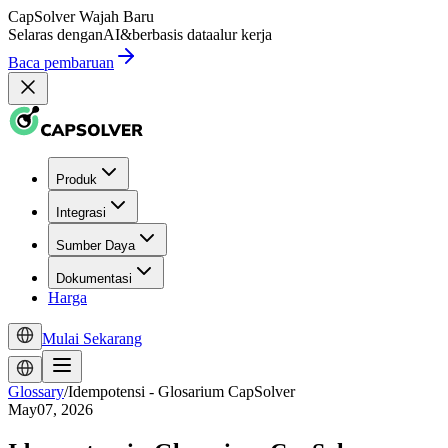
CapSolver
Wajah Baru
Selaras dengan
AI
&
berbasis data
alur kerja
Baca pembaruan
Produk
Integrasi
Sumber Daya
Dokumentasi
Harga
Mulai Sekarang
Glossary
/
Idempotensi - Glosarium CapSolver
May07, 2026