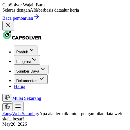
CapSolver
Wajah Baru
Selaras dengan
AI
&
berbasis data
alur kerja
Baca pembaruan
Produk
Integrasi
Sumber Daya
Dokumentasi
Harga
Mulai Sekarang
Faqs
/
Web Scraping
/
Apa alat terbaik untuk pengambilan data web
skala besar?
May20, 2026