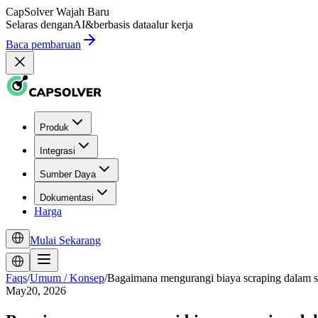
CapSolver
Wajah Baru
Selaras dengan
AI
&
berbasis data
alur kerja
Baca pembaruan
Produk
Integrasi
Sumber Daya
Dokumentasi
Harga
Mulai Sekarang
Faqs
/
Umum / Konsep
/
Bagaimana mengurangi biaya scraping dalam s
May20, 2026