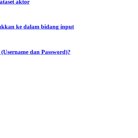
taset aktor
ukkan ke dalam bidang input
 (Username dan Password)?