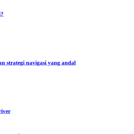
i?
 strategi navigasi yang andal
iver