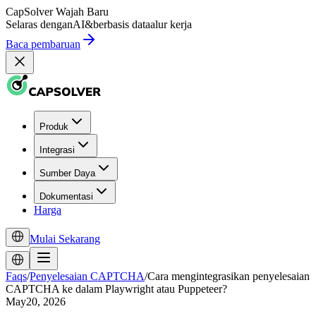
CapSolver
Wajah Baru
Selaras dengan
AI
&
berbasis data
alur kerja
Baca pembaruan
Produk
Integrasi
Sumber Daya
Dokumentasi
Harga
Mulai Sekarang
Faqs
/
Penyelesaian CAPTCHA
/
Cara mengintegrasikan penyelesaian
CAPTCHA ke dalam Playwright atau Puppeteer?
May20, 2026