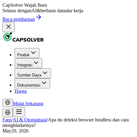
CapSolver
Wajah Baru
Selaras dengan
AI
&
berbasis data
alur kerja
Baca pembaruan
Produk
Integrasi
Sumber Daya
Dokumentasi
Harga
Mulai Sekarang
Faqs
/
AI & Otomatisasi
/
Apa itu deteksi browser headless dan cara
menghindarinya?
May20, 2026