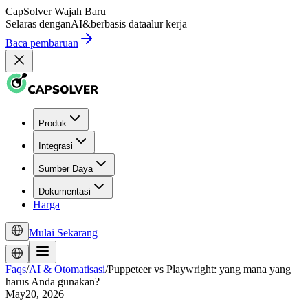
CapSolver
Wajah Baru
Selaras dengan
AI
&
berbasis data
alur kerja
Baca pembaruan
Produk
Integrasi
Sumber Daya
Dokumentasi
Harga
Mulai Sekarang
Faqs
/
AI & Otomatisasi
/
Puppeteer vs Playwright: yang mana yang
harus Anda gunakan?
May20, 2026