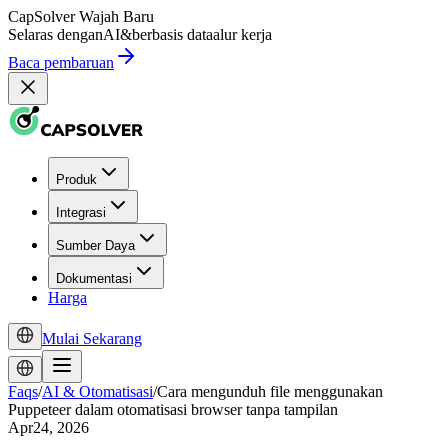
CapSolver
Wajah Baru
Selaras dengan
AI
&
berbasis data
alur kerja
Baca pembaruan
Produk
Integrasi
Sumber Daya
Dokumentasi
Harga
Mulai Sekarang
Faqs
/
AI & Otomatisasi
/
Cara mengunduh file menggunakan
Puppeteer dalam otomatisasi browser tanpa tampilan
Apr24, 2026