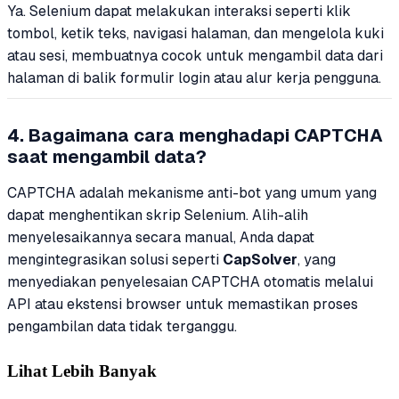
Ya. Selenium dapat melakukan interaksi seperti klik
tombol, ketik teks, navigasi halaman, dan mengelola kuki
atau sesi, membuatnya cocok untuk mengambil data dari
halaman di balik formulir login atau alur kerja pengguna.
4. Bagaimana cara menghadapi CAPTCHA
saat mengambil data?
CAPTCHA adalah mekanisme anti-bot yang umum yang
dapat menghentikan skrip Selenium. Alih-alih
menyelesaikannya secara manual, Anda dapat
mengintegrasikan solusi seperti
CapSolver
, yang
menyediakan penyelesaian CAPTCHA otomatis melalui
API atau ekstensi browser untuk memastikan proses
pengambilan data tidak terganggu.
Lihat Lebih Banyak