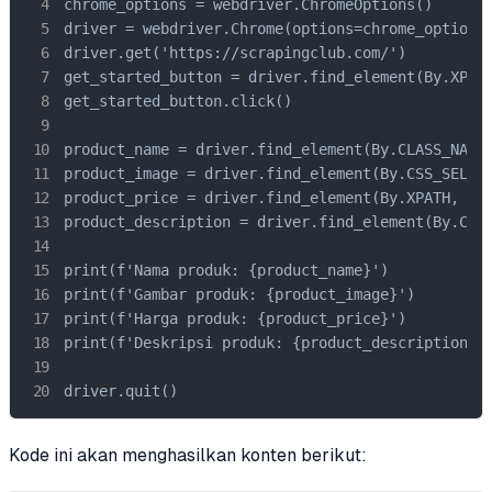
chrome_options = webdriver.ChromeOptions()

driver = webdriver.Chrome(options=chrome_options)
driver.get('https://scrapingclub.com/')

get_started_button = driver.find_element(By.XPATH
get_started_button.click()

product_name = driver.find_element(By.CLASS_NAME,
product_image = driver.find_element(By.CSS_SELECT
product_price = driver.find_element(By.XPATH, '//
product_description = driver.find_element(By.CSS_
print(f'Nama produk: {product_name}')

print(f'Gambar produk: {product_image}')

print(f'Harga produk: {product_price}')

print(f'Deskripsi produk: {product_description}')
driver.quit()
Kode ini akan menghasilkan konten berikut: