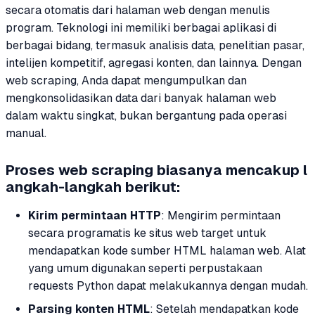
secara otomatis dari halaman web dengan menulis
program. Teknologi ini memiliki berbagai aplikasi di
berbagai bidang, termasuk analisis data, penelitian pasar,
intelijen kompetitif, agregasi konten, dan lainnya. Dengan
web scraping, Anda dapat mengumpulkan dan
mengkonsolidasikan data dari banyak halaman web
dalam waktu singkat, bukan bergantung pada operasi
manual.
Proses web scraping biasanya mencakup l
angkah-langkah berikut:
Kirim permintaan HTTP
: Mengirim permintaan
secara programatis ke situs web target untuk
mendapatkan kode sumber HTML halaman web. Alat
yang umum digunakan seperti perpustakaan
requests Python dapat melakukannya dengan mudah.
Parsing konten HTML
: Setelah mendapatkan kode