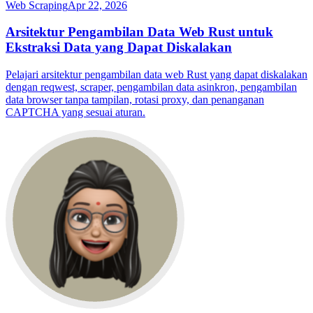
Web Scraping
Apr 22, 2026
Arsitektur Pengambilan Data Web Rust untuk
Ekstraksi Data yang Dapat Diskalakan
Pelajari arsitektur pengambilan data web Rust yang dapat diskalakan
dengan reqwest, scraper, pengambilan data asinkron, pengambilan
data browser tanpa tampilan, rotasi proxy, dan penanganan
CAPTCHA yang sesuai aturan.