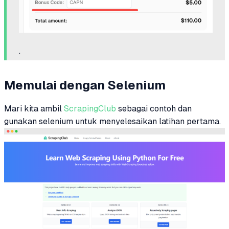
.
Memulai dengan Selenium
Mari kita ambil
ScrapingClub
sebagai contoh dan
gunakan selenium untuk menyelesaikan latihan pertama.