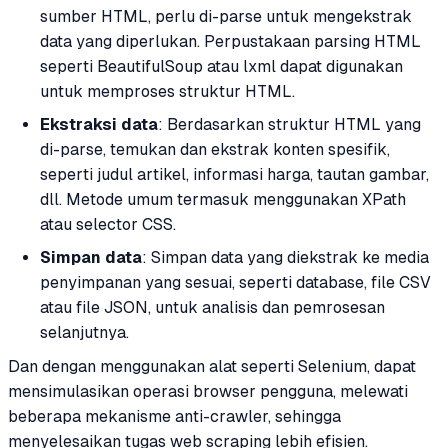
sumber HTML, perlu di-parse untuk mengekstrak
data yang diperlukan. Perpustakaan parsing HTML
seperti BeautifulSoup atau lxml dapat digunakan
untuk memproses struktur HTML.
Ekstraksi data
: Berdasarkan struktur HTML yang
di-parse, temukan dan ekstrak konten spesifik,
seperti judul artikel, informasi harga, tautan gambar,
dll. Metode umum termasuk menggunakan XPath
atau selector CSS.
Simpan data
: Simpan data yang diekstrak ke media
penyimpanan yang sesuai, seperti database, file CSV
atau file JSON, untuk analisis dan pemrosesan
selanjutnya.
Dan dengan menggunakan alat seperti Selenium, dapat
mensimulasikan operasi browser pengguna, melewati
beberapa mekanisme anti-crawler, sehingga
menyelesaikan tugas web scraping lebih efisien.