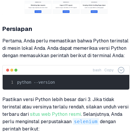
Persiapan
Pertama, Anda perlu memastikan bahwa Python terinstal
di mesin lokal Anda. Anda dapat memeriksa versi Python
dengan memasukkan perintah berikut di terminal Anda:
bash
Copy
python --version
Pastikan versi Python lebih besar dari 3. Jika tidak
terinstal atau versinya terlalu rendah, silakan unduh versi
terbaru dari
situs web Python resmi
. Selanjutnya, Anda
perlu menginstal perpustakaan
selenium
dengan
perintah berikut: