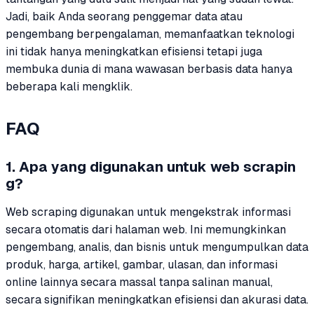
Jadi, baik Anda seorang penggemar data atau
pengembang berpengalaman, memanfaatkan teknologi
ini tidak hanya meningkatkan efisiensi tetapi juga
membuka dunia di mana wawasan berbasis data hanya
beberapa kali mengklik.
FAQ
1. Apa yang digunakan untuk web scrapin
g?
Web scraping digunakan untuk mengekstrak informasi
secara otomatis dari halaman web. Ini memungkinkan
pengembang, analis, dan bisnis untuk mengumpulkan data
produk, harga, artikel, gambar, ulasan, dan informasi
online lainnya secara massal tanpa salinan manual,
secara signifikan meningkatkan efisiensi dan akurasi data.