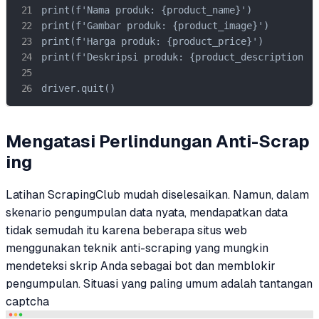
print(f'Nama produk: {product_name}')

print(f'Gambar produk: {product_image}')

print(f'Harga produk: {product_price}')

print(f'Deskripsi produk: {product_description}')
driver.quit()
Mengatasi Perlindungan Anti-Scrap
ing
Latihan ScrapingClub mudah diselesaikan. Namun, dalam
skenario pengumpulan data nyata, mendapatkan data
tidak semudah itu karena beberapa situs web
menggunakan teknik anti-scraping yang mungkin
mendeteksi skrip Anda sebagai bot dan memblokir
pengumpulan. Situasi yang paling umum adalah tantangan
captcha