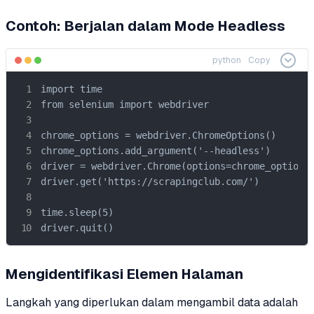
Contoh: Berjalan dalam Mode Headless
python
Copy
import time

from selenium import webdriver

chrome_options = webdriver.ChromeOptions()

chrome_options.add_argument('--headless')

driver = webdriver.Chrome(options=chrome_options)
driver.get('https://scrapingclub.com/')

time.sleep(5)

driver.quit()
Mengidentifikasi Elemen Halaman
Langkah yang diperlukan dalam mengambil data adalah