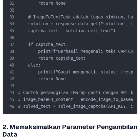
        return None

    # ImageToTextTask adalah tugas sinkron, hasil
    solution = response_data.get("solution", {})

    captcha_text = solution.get("text")

    if captcha_text:

        print(f"Berhasil mengenali teks CAPTCHA: 
        return captcha_text

    else:

        print(f"Gagal mengenali, status: {respons
        return None

# Contoh pemanggilan (Harap ganti dengan API key 
# image_base64_content = encode_image_to_base64(I
# solved_text = solve_image_captcha(API_KEY, ima
2. Memaksimalkan Parameter Pengambilan
Data