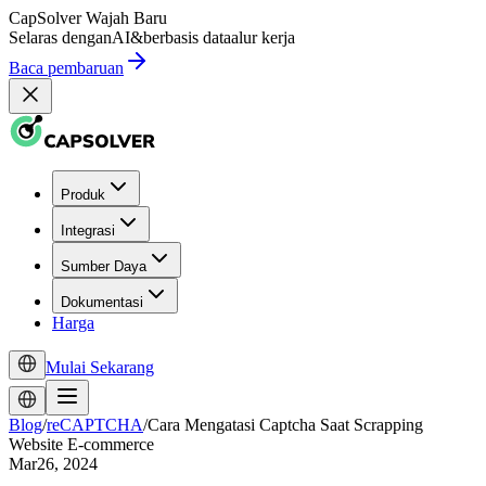
CapSolver
Wajah Baru
Selaras dengan
AI
&
berbasis data
alur kerja
Baca pembaruan
Produk
Integrasi
Sumber Daya
Dokumentasi
Harga
Mulai Sekarang
Blog
/
reCAPTCHA
/
Cara Mengatasi Captcha Saat Scrapping
Website E-commerce
Mar26, 2024