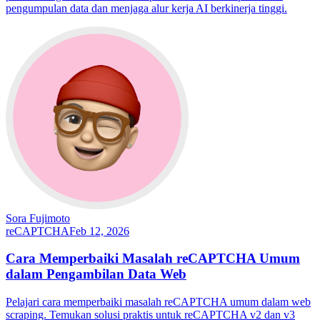
pengumpulan data dan menjaga alur kerja AI berkinerja tinggi.
Sora Fujimoto
reCAPTCHA
Feb 12, 2026
Cara Memperbaiki Masalah reCAPTCHA Umum
dalam Pengambilan Data Web
Pelajari cara memperbaiki masalah reCAPTCHA umum dalam web
scraping. Temukan solusi praktis untuk reCAPTCHA v2 dan v3