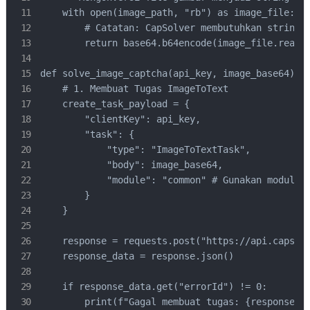
    with open(image_path, "rb") as image_file:

        # Catatan: CapSolver membutuhkan string B
        return base64.b64encode(image_file.read()
def solve_image_captcha(api_key, image_base64):

    # 1. Membuat Tugas ImageToText

    create_task_payload = {

        "clientKey": api_key,

        "task": {

            "type": "ImageToTextTask",

            "body": image_base64,

            "module": "common" # Gunakan modul pe
        }

    }

    response = requests.post("https://api.capsolv
    response_data = response.json()

    if response_data.get("errorId") != 0:

        print(f"Gagal membuat tugas: {response_da