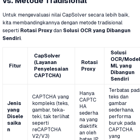
vs. Metode Tradisional
Untuk mengevaluasi nilai CapSolver secara lebih baik,
kita membandingkannya dengan metode tradisional
seperti
Rotasi Proxy
dan
Solusi OCR yang Dibangun
Sendiri
.
Solusi
CapSolver
OCR/Mode
(Layanan
Rotasi
Fitur
ML yang
Penyelesaian
Proxy
Dibangun
CAPTCHA)
Sendiri
Terbatas pad
Hanya
CAPTCHA yang
teks dan
CAPTC
Jenis
kompleks (teks,
gambar
HA
yang
gambar, teka-
sederhana,
sederha
Disele
teki, tak terlihat
performa
na yang
saika
seperti
buruk pada
diaktifk
n
reCAPTCHA
CAPTCHA
an oleh
V2/V3)
yang
batas IP