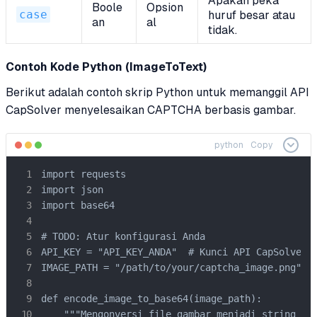
Apakah peka
Boole
Opsion
case
huruf besar atau
an
al
tidak.
Contoh Kode Python (ImageToText)
Berikut adalah contoh skrip Python untuk memanggil API
CapSolver menyelesaikan CAPTCHA berbasis gambar.
python
Copy
import requests

import json

import base64

# TODO: Atur konfigurasi Anda

API_KEY = "API_KEY_ANDA"  # Kunci API CapSolver A
IMAGE_PATH = "/path/to/your/captcha_image.png" # 
def encode_image_to_base64(image_path):

    """Mengonversi file gambar menjadi string Bas