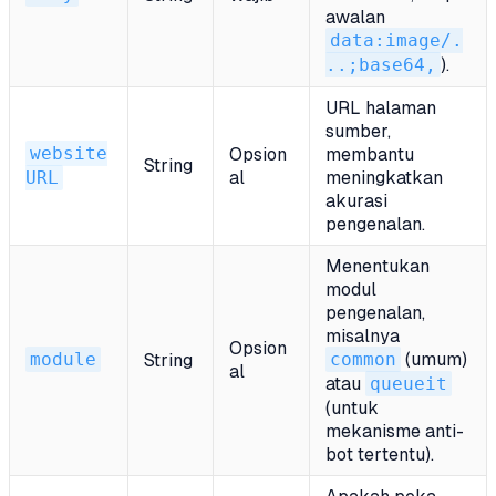
awalan
data:image/.
..;base64,
).
URL halaman
sumber,
website
Opsion
membantu
String
URL
al
meningkatkan
akurasi
pengenalan.
Menentukan
modul
pengenalan,
misalnya
Opsion
module
common
(umum)
String
al
atau
queueit
(untuk
mekanisme anti-
bot tertentu).