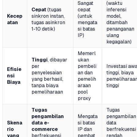
Sangat
(waktu
Cepat
(tugas
cepat
inferensi
Kecep
sinkron instan,
(untuk
model,
atan
tugas asinkron
mengata
ditambah
1-10 detik)
si batas
penanganan
IP)
ulang
kegagalan)
Memerl
Tinggi
, dibayar
ukan
per
pembeli
Investasi awa
Efisie
penyelesaian
an dan
tinggi, biaya
nsi
yang berhasil,
pemelih
pemeliharaa
Biaya
tanpa biaya
araan
tinggi
pemeliharaan
pool
proxy
Tugas
Tugas
pengambilan
Mengata
pengambilan
Skena
data e-
si batas
data
rio
commerce
IP dan
berfrekuensi
yang
berfrekuensi
pembat
rendah,