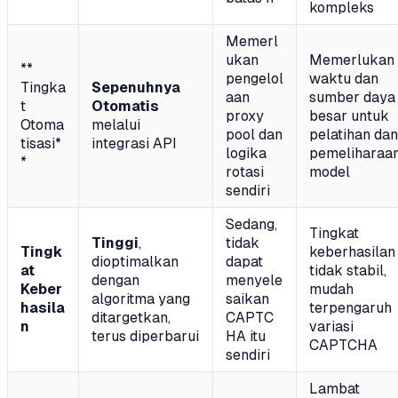
kompleks
Memerl
ukan
Memerlukan
**
pengelol
waktu dan
Tingka
Sepenuhnya
aan
sumber daya
t
Otomatis
proxy
besar untuk
Otoma
melalui
pool dan
pelatihan dan
tisasi*
integrasi API
logika
pemeliharaa
*
rotasi
model
sendiri
Sedang,
Tingkat
Tinggi
,
tidak
Tingk
keberhasilan
dioptimalkan
dapat
at
tidak stabil,
dengan
menyele
Keber
mudah
algoritma yang
saikan
hasila
terpengaruh
ditargetkan,
CAPTC
n
variasi
terus diperbarui
HA itu
CAPTCHA
sendiri
Lambat