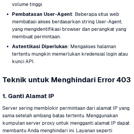
volume tinggi.
Pembatasan User-Agent
: Beberapa situs web
membatasi akses berdasarkan string User-Agent,
yang mengidentifikasi browser dan perangkat yang
membuat permintaan.
Autentikasi Diperlukan
: Mengakses halaman
tertentu mungkin memerlukan kredensial login atau
kunci API.
Teknik untuk Menghindari Error 403
1. Ganti Alamat IP
Server sering memblokir permintaan dari alamat IP yang
sama setelah ambang batas tertentu. Menggunakan
kumpulan server proxy untuk mengganti alamat IP dapat
membantu Anda menghindari ini. Layanan seperti