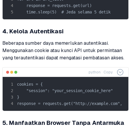
    response = requests.get(url)

    time.sleep(5)  # Jeda selama 5 detik
4. Kelola Autentikasi
Beberapa sumber daya memerlukan autentikasi.
Menggunakan cookie atau kunci API untuk permintaan
yang terautentikasi dapat mengatasi pembatasan akses.
python
Copy
cookies = {

    "session": "your_session_cookie_here"

}

response = requests.get("http://example.com", co
5. Manfaatkan Browser Tanpa Antarmuka