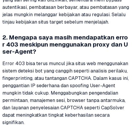
autentikasi, pembatasan berbayar, atau pembatasan yang
jelas mungkin melanggar kebijakan atau regulasi. Selalu
tinjau kebijakan situs target sebelum menjelajah.
2. Mengapa saya masih mendapatkan erro
r 403 meskipun menggunakan proxy dan U
ser-Agent?
Error 403 bisa terus muncul jika situs web menggunakan
sistem deteksi bot yang canggih seperti analisis perilaku,
fingerprinting, atau tantangan CAPTCHA. Dalam kasus ini,
penggantian IP sederhana dan spoofing User-Agent
mungkin tidak cukup. Menggabungkan pengendalian
permintaan, manajemen sesi, browser tanpa antarmuka,
dan layanan penyelesaian CAPTCHA seperti CapSolver
dapat meningkatkan tingkat keberhasilan secara
signifikan.