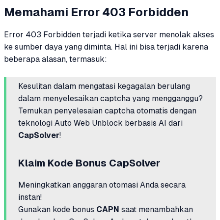
Memahami Error 403 Forbidden
Error 403 Forbidden terjadi ketika server menolak akses
ke sumber daya yang diminta. Hal ini bisa terjadi karena
beberapa alasan, termasuk:
Kesulitan dalam mengatasi kegagalan berulang
dalam menyelesaikan captcha yang mengganggu?
Temukan penyelesaian captcha otomatis dengan
teknologi Auto Web Unblock berbasis AI dari
CapSolver
!
Klaim Kode Bonus CapSolver
Meningkatkan anggaran otomasi Anda secara
instan!
Gunakan kode bonus
CAPN
saat menambahkan