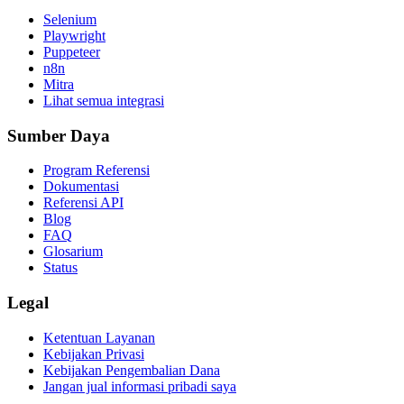
Selenium
Playwright
Puppeteer
n8n
Mitra
Lihat semua integrasi
Sumber Daya
Program Referensi
Dokumentasi
Referensi API
Blog
FAQ
Glosarium
Status
Legal
Ketentuan Layanan
Kebijakan Privasi
Kebijakan Pengembalian Dana
Jangan jual informasi pribadi saya