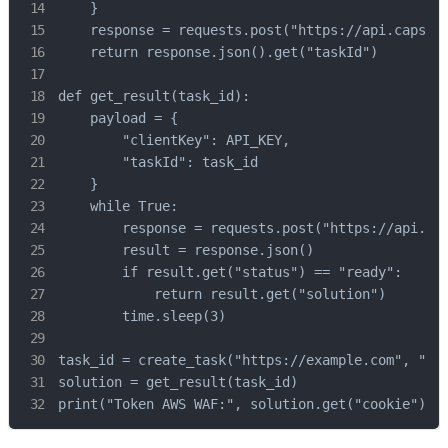
    }

    response = requests.post("https://api.capsolv
    return response.json().get("taskId")

def get_result(task_id):

    payload = {

        "clientKey": API_KEY,

        "taskId": task_id

    }

    while True:

        response = requests.post("https://api.cap
        result = response.json()

        if result.get("status") == "ready":

            return result.get("solution")

        time.sleep(3)

task_id = create_task("https://example.com", "htt
solution = get_result(task_id)

print("Token AWS WAF:", solution.get("cookie"))