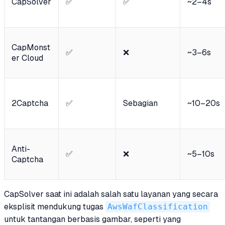
CapSolver
✅
✅
~2–4s
CapMonst
✅
❌
~3–6s
er Cloud
2Captcha
✅
Sebagian
~10–20s
Anti-
✅
❌
~5–10s
Captcha
CapSolver saat ini adalah salah satu layanan yang secara
eksplisit mendukung tugas
AwsWafClassification
untuk tantangan berbasis gambar, seperti yang