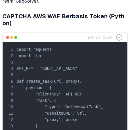
resmi CapSolver.
CAPTCHA AWS WAF Berbasis Token (Pyth
on)
python
Copy
import requests

import time

API_KEY = "KUNCI_API_ANDA"

def create_task(url, proxy):

    payload = {

        "clientKey": API_KEY,

        "task": {

            "type": "AntiAwsWafTask",

            "websiteURL": url,

            "proxy": proxy

        }
