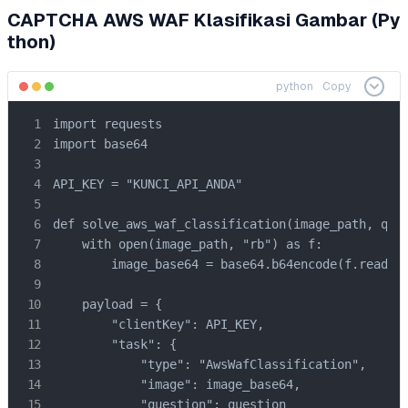
CAPTCHA AWS WAF Klasifikasi Gambar (Py
thon)
python
Copy
import requests

import base64

API_KEY = "KUNCI_API_ANDA"

def solve_aws_waf_classification(image_path, ques
    with open(image_path, "rb") as f:

        image_base64 = base64.b64encode(f.read())
    payload = {

        "clientKey": API_KEY,

        "task": {

            "type": "AwsWafClassification",

            "image": image_base64,

            "question": question
