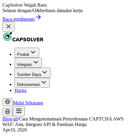
CapSolver
Wajah Baru
Selaras dengan
AI
&
berbasis data
alur kerja
Baca pembaruan
Produk
Integrasi
Sumber Daya
Dokumentasi
Harga
Mulai Sekarang
Blog
/
all
/
Cara Mengotomatisasi Penyelesaian CAPTCHA AWS
WAF: Alat, Integrasi API & Panduan Harga
Apr10, 2026