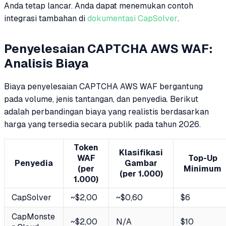
Anda tetap lancar. Anda dapat menemukan contoh
integrasi tambahan di
dokumentasi CapSolver
.
Penyelesaian CAPTCHA AWS WAF:
Analisis Biaya
Biaya penyelesaian CAPTCHA AWS WAF bergantung
pada volume, jenis tantangan, dan penyedia. Berikut
adalah perbandingan biaya yang realistis berdasarkan
harga yang tersedia secara publik pada tahun 2026.
Token
Klasifikasi
WAF
Top-Up
Penyedia
Gambar
(per
Minimum
(per 1.000)
1.000)
CapSolver
~$2,00
~$0,60
$6
CapMonste
~$2,00
N/A
$10