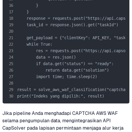
        }

    }

    response = requests.post("https://api.capsolv
    task_id = response.json().get("taskId")

    get_payload = {"clientKey": API_KEY, "taskId"
    while True:

        res = requests.post("https://api.capsolve
        data = res.json()

        if data.get("status") == "ready":

            return data.get("solution")

        import time; time.sleep(2)

result = solve_aws_waf_classification("captcha_im
print("Indeks yang dipilih:", result)
Jika pipeline Anda menghadapi CAPTCHA AWS WAF
selama pengumpulan data, mengintegrasikan API
CapSolver pada lapisan permintaan menjaga alur kerja