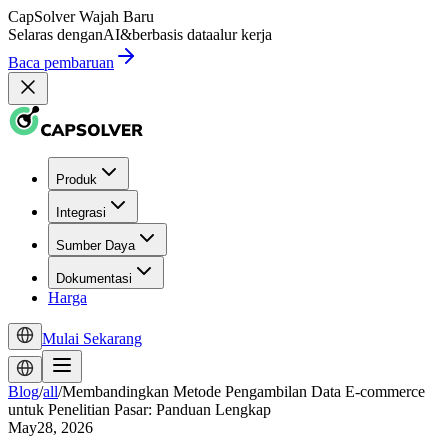
CapSolver
Wajah Baru
Selaras dengan
AI
&
berbasis data
alur kerja
Baca pembaruan
Produk
Integrasi
Sumber Daya
Dokumentasi
Harga
Mulai Sekarang
Blog
/
all
/
Membandingkan Metode Pengambilan Data E-commerce
untuk Penelitian Pasar: Panduan Lengkap
May28, 2026