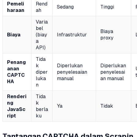
Pemeli
Rend
Sedang
Tinggi
haraan
ah
Varia
bel
Biaya
Biaya
(biay
Infrastruktur
proxy
a
API)
Tida
Penang
k
Diperlukan
Diperlukan
anan
diper
penyelesaian
penyelesai
CAPTC
luka
manual
an manual
HA
n
Renderi
Tida
ng
k
Ya
Tidak
JavaSc
berla
ript
ku
Tantangan CAPTCHA dalam Scrapin