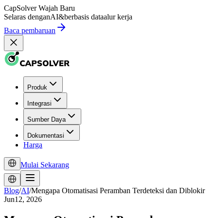
CapSolver
Wajah Baru
Selaras dengan
AI
&
berbasis data
alur kerja
Baca pembaruan
Produk
Integrasi
Sumber Daya
Dokumentasi
Harga
Mulai Sekarang
Blog
/
AI
/
Mengapa Otomatisasi Peramban Terdeteksi dan Diblokir
Jun12, 2026