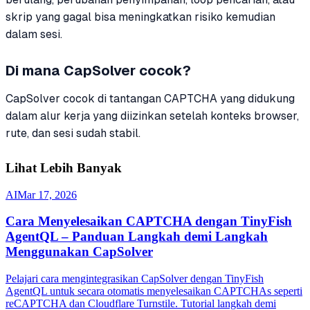
skrip yang gagal bisa meningkatkan risiko kemudian
dalam sesi.
Di mana CapSolver cocok?
CapSolver cocok di tantangan CAPTCHA yang didukung
dalam alur kerja yang diizinkan setelah konteks browser,
rute, dan sesi sudah stabil.
Lihat Lebih Banyak
AI
Mar 17, 2026
Cara Menyelesaikan CAPTCHA dengan TinyFish
AgentQL – Panduan Langkah demi Langkah
Menggunakan CapSolver
Pelajari cara mengintegrasikan CapSolver dengan TinyFish
AgentQL untuk secara otomatis menyelesaikan CAPTCHAs seperti
reCAPTCHA dan Cloudflare Turnstile. Tutorial langkah demi