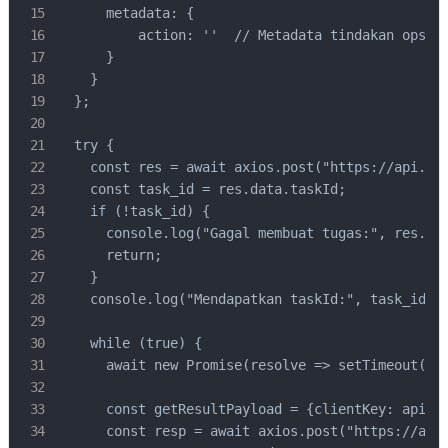
      metadata: {

          action: ''  // Metadata tindakan opsion
      }

    }

  };

  try {

    const res = await axios.post("https://api.cap
    const task_id = res.data.taskId;

    if (!task_id) {

      console.log("Gagal membuat tugas:", res.dat
      return;

    }

    console.log("Mendapatkan taskId:", task_id);

    while (true) {

      await new Promise(resolve => setTimeout(res
      const getResultPayload = {clientKey: api_ke
      const resp = await axios.post("https://api.