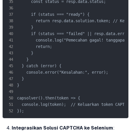
      const status = resp.data.status;

      if (status === "ready") {

        return resp.data.solution.token; // Kemba
      }

      if (status === "failed" || resp.data.errorI
        console.log("Pemecahan gagal! tanggapan:"
        return;

      }

    }

  } catch (error) {

    console.error("Kesalahan:", error);

  }

}

capsolver().then(token => {

  console.log(token);  // Keluarkan token CAPTCHA
});
Integrasikan Solusi CAPTCHA ke Selenium
: