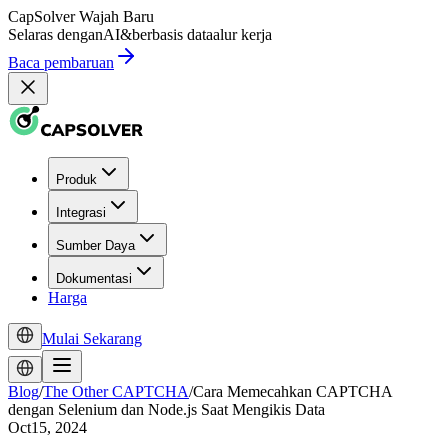
CapSolver
Wajah Baru
Selaras dengan
AI
&
berbasis data
alur kerja
Baca pembaruan
Produk
Integrasi
Sumber Daya
Dokumentasi
Harga
Mulai Sekarang
Blog
/
The Other CAPTCHA
/
Cara Memecahkan CAPTCHA
dengan Selenium dan Node.js Saat Mengikis Data
Oct15, 2024