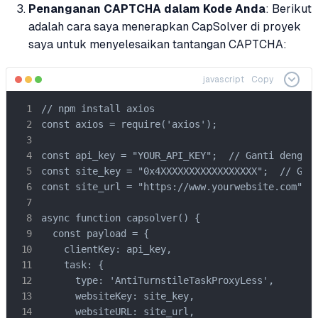
Penanganan CAPTCHA dalam Kode Anda
: Berikut
adalah cara saya menerapkan CapSolver di proyek
saya untuk menyelesaikan tantangan CAPTCHA:
javascript
Copy
// npm install axios

const axios = require('axios');

const api_key = "YOUR_API_KEY";  // Ganti dengan 
const site_key = "0x4XXXXXXXXXXXXXXXXX";  // Gant
const site_url = "https://www.yourwebsite.com";  
async function capsolver() {

  const payload = {

    clientKey: api_key,

    task: {

      type: 'AntiTurnstileTaskProxyLess',

      websiteKey: site_key,

      websiteURL: site_url,
