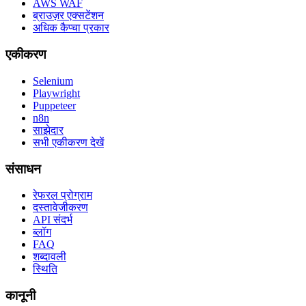
AWS WAF
ब्राउज़र एक्सटेंशन
अधिक कैप्चा प्रकार
एकीकरण
Selenium
Playwright
Puppeteer
n8n
साझेदार
सभी एकीकरण देखें
संसाधन
रेफरल प्रोग्राम
दस्तावेजीकरण
API संदर्भ
ब्लॉग
FAQ
शब्दावली
स्थिति
कानूनी