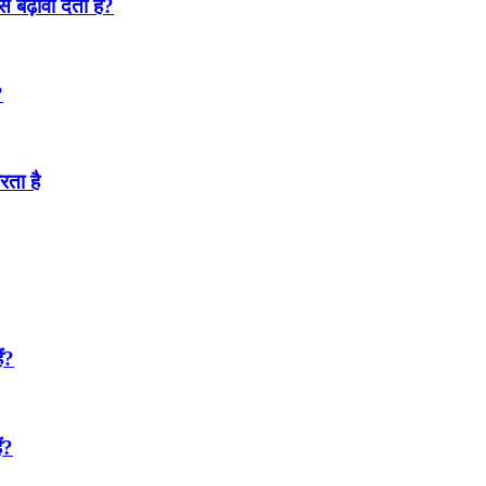
 बढ़ावा देता है?
?
रता है
ं?
ं?