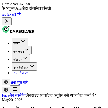
CapSolver
नया रूप
के अनुरूप
AI
&
डेटा-संचालित
वर्कफ़्लो
अपडेट पढ़ें
उत्पाद
एकीकरण
संसाधन
दस्तावेजीकरण
मूल्य निर्धारण
अभी शुरू करें
Faqs
/
वेब स्क्रैपिंग
/
वेबसाइटें स्वचालित अनुरोध क्यों अवरोधित करती हैं?
May20, 2026