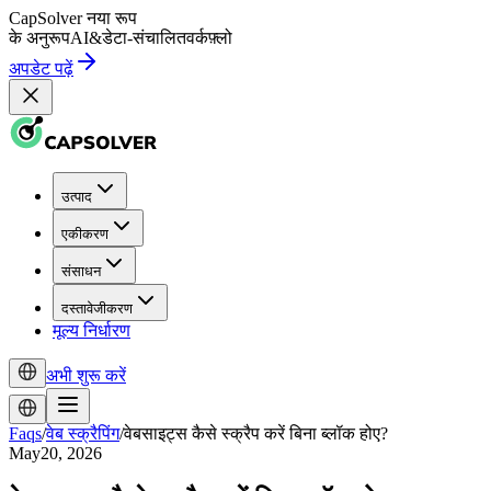
CapSolver
नया रूप
के अनुरूप
AI
&
डेटा-संचालित
वर्कफ़्लो
अपडेट पढ़ें
उत्पाद
एकीकरण
संसाधन
दस्तावेजीकरण
मूल्य निर्धारण
अभी शुरू करें
Faqs
/
वेब स्क्रैपिंग
/
वेबसाइट्स कैसे स्क्रैप करें बिना ब्लॉक होए?
May20, 2026