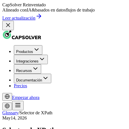
CapSolver
Reinventado
Alineado con
IA
&
basados en datos
flujos de trabajo
Leer actualización
Productos
Integraciones
Recursos
Documentación
Precios
Empezar ahora
Glossary
/
Selector de XPath
May14, 2026