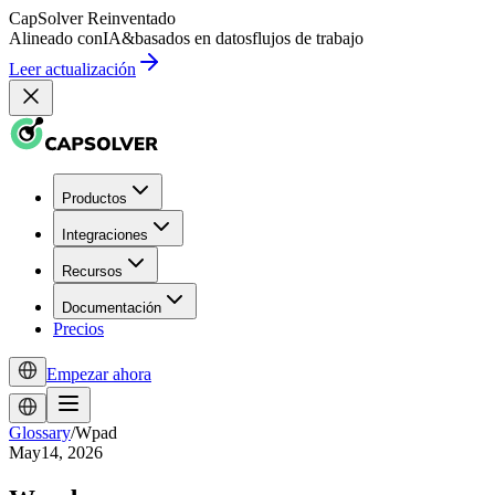
CapSolver
Reinventado
Alineado con
IA
&
basados en datos
flujos de trabajo
Leer actualización
Productos
Integraciones
Recursos
Documentación
Precios
Empezar ahora
Glossary
/
Wpad
May14, 2026