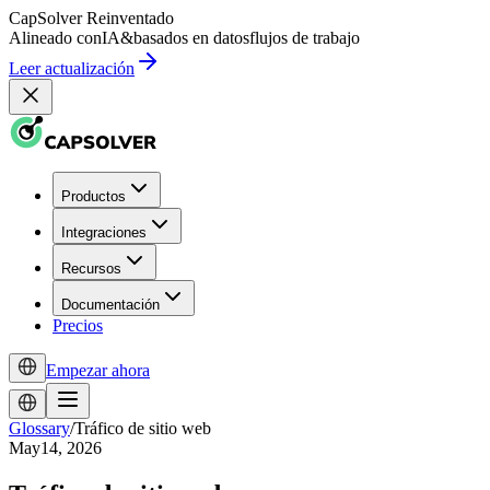
CapSolver
Reinventado
Alineado con
IA
&
basados en datos
flujos de trabajo
Leer actualización
Productos
Integraciones
Recursos
Documentación
Precios
Empezar ahora
Glossary
/
Tráfico de sitio web
May14, 2026