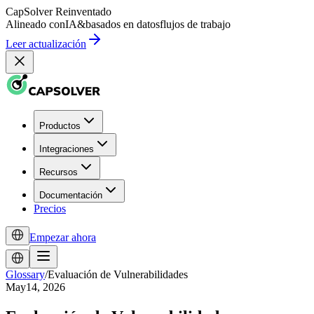
CapSolver
Reinventado
Alineado con
IA
&
basados en datos
flujos de trabajo
Leer actualización
Productos
Integraciones
Recursos
Documentación
Precios
Empezar ahora
Glossary
/
Evaluación de Vulnerabilidades
May14, 2026