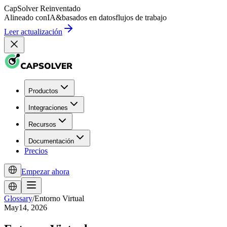
CapSolver
Reinventado
Alineado con
IA
&
basados en datos
flujos de trabajo
Leer actualización
Productos
Integraciones
Recursos
Documentación
Precios
Empezar ahora
Glossary
/
Entorno Virtual
May14, 2026