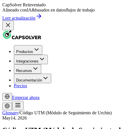
CapSolver
Reinventado
Alineado con
IA
&
basados en datos
flujos de trabajo
Leer actualización
Productos
Integraciones
Recursos
Documentación
Precios
Empezar ahora
Glossary
/
Código UTM (Módulo de Seguimiento de Urchin)
May14, 2026