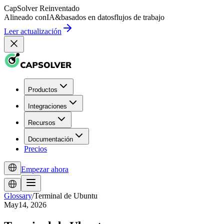
CapSolver
Reinventado
Alineado con
IA
&
basados en datos
flujos de trabajo
Leer actualización
Productos
Integraciones
Recursos
Documentación
Precios
Empezar ahora
Glossary
/
Terminal de Ubuntu
May14, 2026