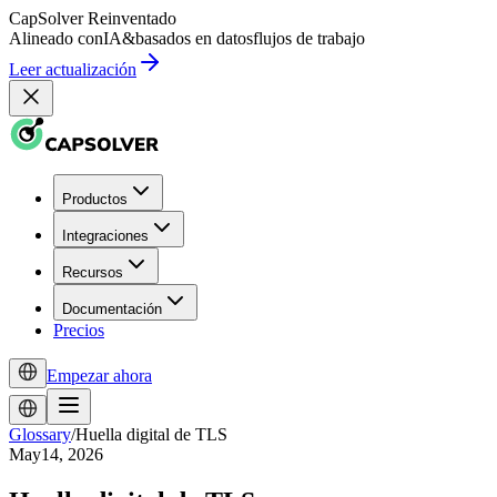
CapSolver
Reinventado
Alineado con
IA
&
basados en datos
flujos de trabajo
Leer actualización
Productos
Integraciones
Recursos
Documentación
Precios
Empezar ahora
Glossary
/
Huella digital de TLS
May14, 2026