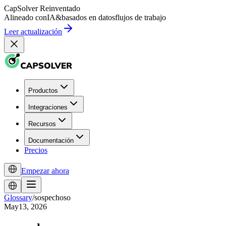
CapSolver
Reinventado
Alineado con
IA
&
basados en datos
flujos de trabajo
Leer actualización
Productos
Integraciones
Recursos
Documentación
Precios
Empezar ahora
Glossary
/
sospechoso
May13, 2026