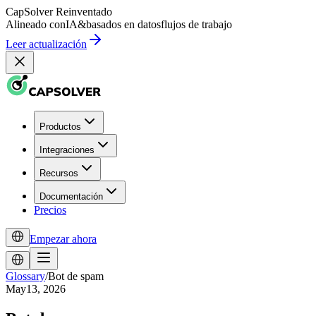
CapSolver
Reinventado
Alineado con
IA
&
basados en datos
flujos de trabajo
Leer actualización
Productos
Integraciones
Recursos
Documentación
Precios
Empezar ahora
Glossary
/
Bot de spam
May13, 2026