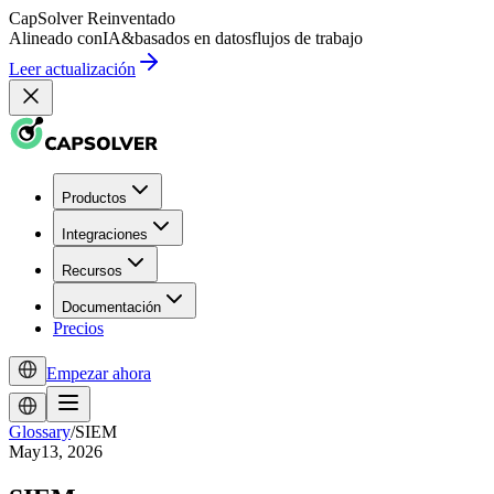
CapSolver
Reinventado
Alineado con
IA
&
basados en datos
flujos de trabajo
Leer actualización
Productos
Integraciones
Recursos
Documentación
Precios
Empezar ahora
Glossary
/
SIEM
May13, 2026