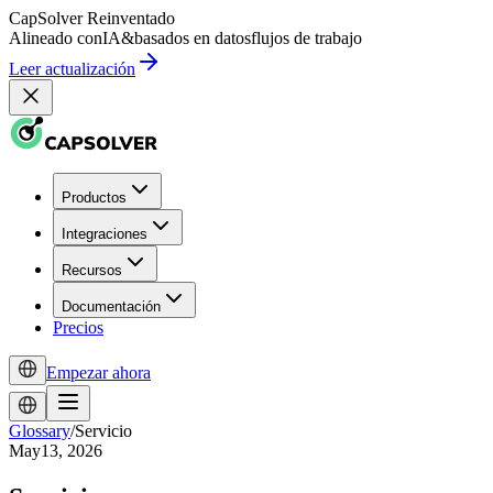
CapSolver
Reinventado
Alineado con
IA
&
basados en datos
flujos de trabajo
Leer actualización
Productos
Integraciones
Recursos
Documentación
Precios
Empezar ahora
Glossary
/
Servicio
May13, 2026