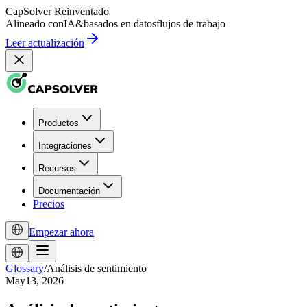
CapSolver
Reinventado
Alineado con
IA
&
basados en datos
flujos de trabajo
Leer actualización
Productos
Integraciones
Recursos
Documentación
Precios
Empezar ahora
Glossary
/
Análisis de sentimiento
May13, 2026