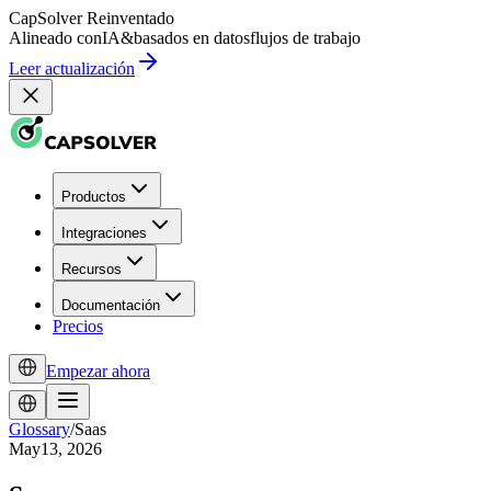
CapSolver
Reinventado
Alineado con
IA
&
basados en datos
flujos de trabajo
Leer actualización
Productos
Integraciones
Recursos
Documentación
Precios
Empezar ahora
Glossary
/
Saas
May13, 2026