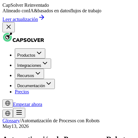
CapSolver
Reinventado
Alineado con
IA
&
basados en datos
flujos de trabajo
Leer actualización
Productos
Integraciones
Recursos
Documentación
Precios
Empezar ahora
Glossary
/
Automatización de Procesos con Robots
May13, 2026